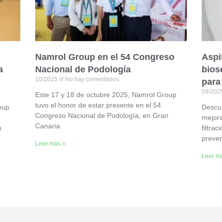
Namrol Group en el 54 Congreso
Aspi
a
Nacional de Podología
bios
10/2025
No hay comentarios
para
09/20
Este 17 y 18 de octubre 2025, Namrol Group
tuvo el honor de estar presente en el 54
oup
Descu
Congreso Nacional de Podología, en Gran
mejora
Canaria.
n
filtra
preven
Leer más »
Leer m