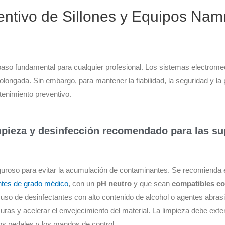
ntivo de Sillones y Equipos Nam
n paso fundamental para cualquier profesional. Los sistemas electro
rolongada. Sin embargo, para mantener la fiabilidad, la seguridad y l
tenimiento preventivo.
mpieza y desinfección recomendado para las su
riguroso para evitar la acumulación de contaminantes. Se recomienda 
ntes de grado médico
, con un
pH neutro
y que sean
compatibles con
 el uso de desinfectantes con alto contenido de alcohol o agentes abr
isuras y acelerar el envejecimiento del material. La limpieza debe ext
los pedales y los mandos de control.