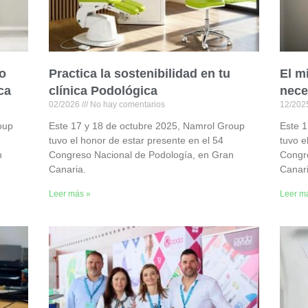
o
Practica la sostenibilidad en tu
El m
ca
clínica Podológica
nece
02/2026
No hay comentarios
12/20
oup
Este 17 y 18 de octubre 2025, Namrol Group
Este 
tuvo el honor de estar presente en el 54
tuvo e
n
Congreso Nacional de Podología, en Gran
Congr
Canaria.
Canari
Leer más »
Leer m