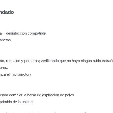
endado
a + desinfección compatible.
anetas.
to, respaldo y perneras; verificando que no haya ningún ruido extraño
ores.
nca el micromotor)
nda cambiar la bolsa de aspiración de polvo.
primido de la unidad.